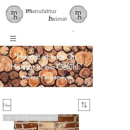
"Heimat ist kein Ort,
Heimat ist ein Gefühl."
Herbert Grönemeyer
Filter
ab 140,00€ pro Box (netto)