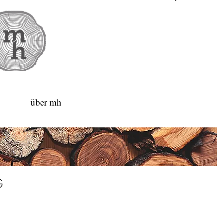
über mh
G