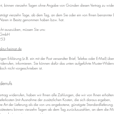
ht, binnen vierzehn Tagen ohne Angabe von Gründen diesen Vertrag zu wider
beträgt vierzehn Tage, ab dem Tag, an dem Sie oder ein von Ihnen benannter Dr
e Waren in Besitz genommen haben bzw. hat.
cht auszuüben, müssen Sie uns:
t GmbH
 253
ktur-heimat.de
tigen Erklärung (z.B. ein mit der Post versandter Brief, Telefax oder E-Mail) über
iderrufen, informieren. Sie können dafür das unten aufgeführte Muster-Widerr
och nicht vorgeschrieben ist.
derrufs
rtrag widerrufen, haben wir Ihnen alle Zahlungen, die wir von Ihnen erhalte
Lieferkosten (mit Ausnahme der zusätzlichen Kosten, die sich daraus ergeben,
re Art der Lieferung als die von uns angebotene, günstigste Standardlieferung
pätestens binnen vierzehn Tagen ab dem Tag zurückzuzahlen, an dem die Mitt