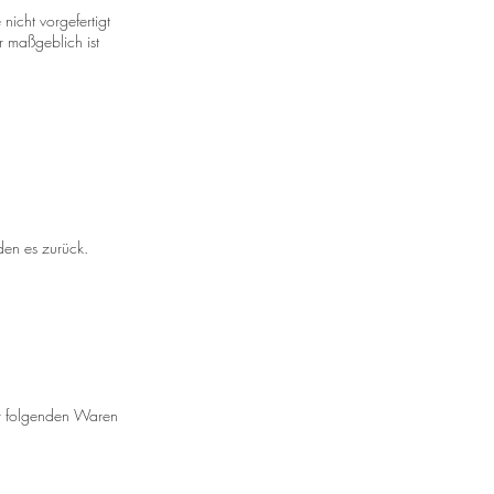
nicht vorgefertigt
r maßgeblich ist
den es zurück.
er folgenden Waren