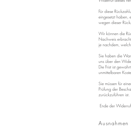
Widerruf dieses Ver
Für diese Rückzahl
eingesetzt haben, 
wegen dieser Rückz
Wir können die Rüc
Nachweis erbracht
je nachdem, welches
Sie haben die Ware
uns über den Wider
Die Frist ist gewah
unmittelbaren Kos
Sie müssen für ein
Prüfung der Bescha
zurückzuführen ist.
Ende der Widerruf
Ausnahmen 