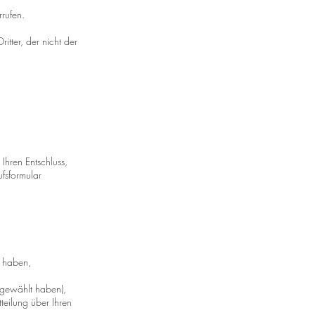
rufen.
itter, der nicht der
 Ihren Entschluss,
ufsformular
n haben,
 gewählt haben),
eilung über Ihren