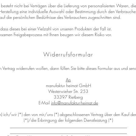
besteht nicht bei Verträgen über die Lieferung von personalisierten Waren, die 
 Herstellung eine individuelle Auswahl oder Bestimmung durch den Verbrauche
auf die persönlichen Bedürfnisse des Verbrauchers zugeschnitten sind.
 dass dieses bei einer Vielzahl von unseren Produkten der Fall ist.
samen Freigabeprozess mit Ihnen beugen wir diesem Risiko vor.
Widerrufsformular
Vertrag widerrufen wollen, dann füllen Sie bitte dieses Formular aus und sen
An
manufaktur heimat GmbH
Westerwieher Str. 253
33397 Rietberg
E-Mail
info@manufaktur-heimat.de
(n) ich/wir (*) den von mir/uns (*) abgeschlossenen Vertrag über den Kauf d
(*)/die Erbringung der folgenden Dienstleistung (*)
_______________________________________________________
_______________________________________________________