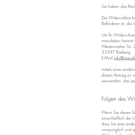
Sie haben das Rec
Die Widerrufsfrist 
Beförderer ist, di
Um Ihr Widerrufsre
manufaktur heima
Westerwieher Str.
33397 Rietberg
E-Mail
info@manufa
mittels einer eindeu
diesen Vertrag zu w
verwenden, das jed
Folgen des Wi
Wenn Sie diesen Ve
einschließlich der 
dass Sie eine ande
unverzüglich und s