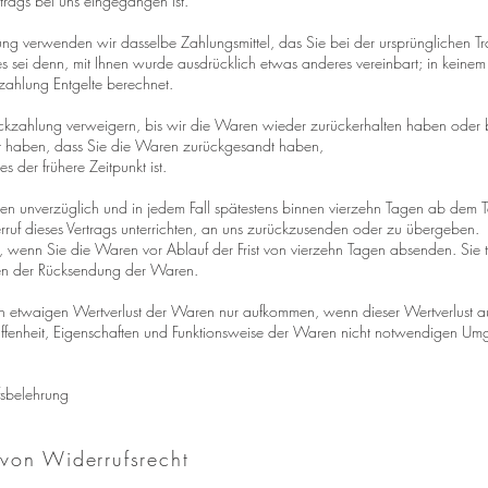
trags bei uns eingegangen ist.
ung verwenden wir dasselbe Zahlungsmittel, das Sie bei der ursprünglichen Tr
es sei denn, mit Ihnen wurde ausdrücklich etwas anderes vereinbart; in keinem
ahlung Entgelte berechnet.
kzahlung verweigern, bis wir die Waren wieder zurückerhalten haben oder b
 haben, dass Sie die Waren zurückgesandt haben,
 der frühere Zeitpunkt ist.
n unverzüglich und in jedem Fall spätestens binnen vierzehn Tagen ab dem 
ruf dieses Vertrags unterrichten, an uns zurückzusenden oder zu übergeben.
rt, wenn Sie die Waren vor Ablauf der Frist von vierzehn Tagen absenden. Sie 
ten der Rücksendung der Waren.
en etwaigen Wertverlust der Waren nur aufkommen, wenn dieser Wertverlust au
ffenheit, Eigenschaften und Funktionsweise der Waren nicht notwendigen Um
sbelehrung
von Widerrufsrecht